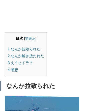
目次
[
非表示
]
1
なんか拉致られた
2
なんか解き放たれた
3
え？ヒドラ？
4
感想
なんか拉致られた