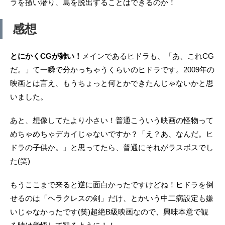
ラを掻い潜り、島を脱出することはできるのか！
感想
とにかくCGが雑い！
メインであるヒドラも、「あ、これCG
だ。」て一瞬で分かっちゃうくらいのヒドラです。2009年の
映画とは言え、もうちょっと何とかできたんじゃないかと思
いました。
あと、想像してたより小さい！普通こういう映画の怪物って
めちゃめちゃデカイじゃないですか？「え？あ、なんだ。ヒ
ドラの子供か。」と思ってたら、普通にそれがラスボスでし
た(笑)
もうここまで来ると逆に面白かったですけどね！ヒドラを倒
せるのは「ヘラクレスの剣」だけ、とかいう中二病設定も嫌
いじゃなかったです(笑)超絶B級映画なので、興味本意で観