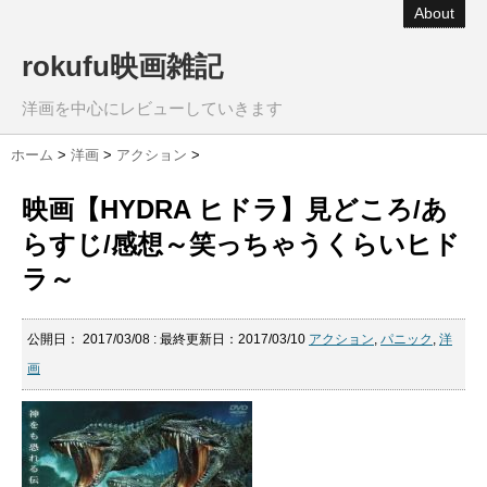
About
rokufu映画雑記
洋画を中心にレビューしていきます
ホーム
>
洋画
>
アクション
>
映画【HYDRA ヒドラ】見どころ/あ
らすじ/感想～笑っちゃうくらいヒド
ラ～
公開日：
2017/03/08
: 最終更新日：2017/03/10
アクション
,
パニック
,
洋
画