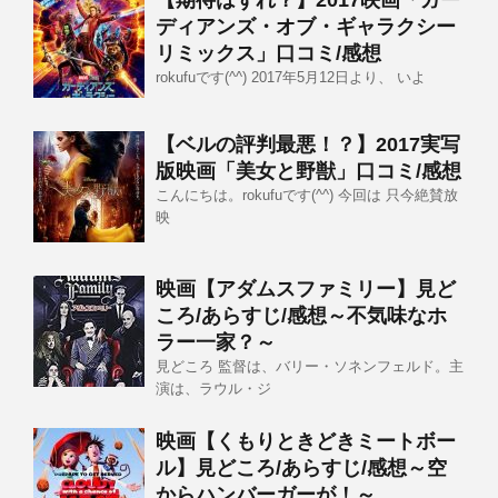
【期待はずれ？】2017映画「ガー
ディアンズ・オブ・ギャラクシー
リミックス」口コミ/感想
rokufuです(^^) 2017年5月12日より、 いよ
【ベルの評判最悪！？】2017実写
版映画「美女と野獣」口コミ/感想
こんにちは。rokufuです(^^) 今回は 只今絶賛放
映
映画【アダムスファミリー】見ど
ころ/あらすじ/感想～不気味なホ
ラー一家？～
見どころ 監督は、バリー・ソネンフェルド。主
演は、ラウル・ジ
映画【くもりときどきミートボー
ル】見どころ/あらすじ/感想～空
からハンバーガーが！～